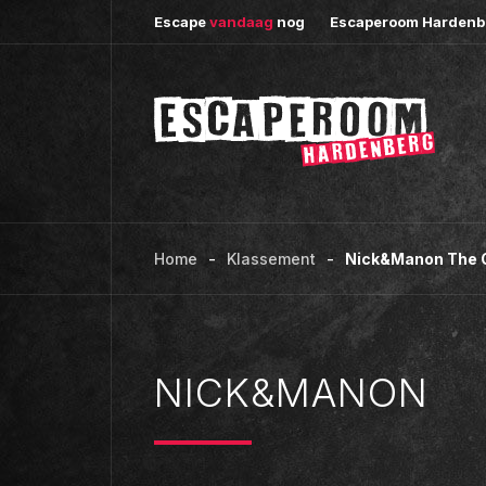
Escape
vandaag
nog
Escaperoom Hardenbe
Home
Klassement
Nick&Manon The O
NICK&MANON