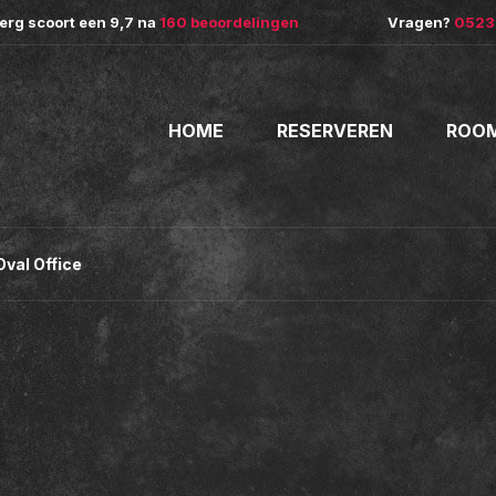
rg scoort een 9,7 na
160 beoordelingen
Vragen?
0523 
HOME
RESERVEREN
ROO
val Office